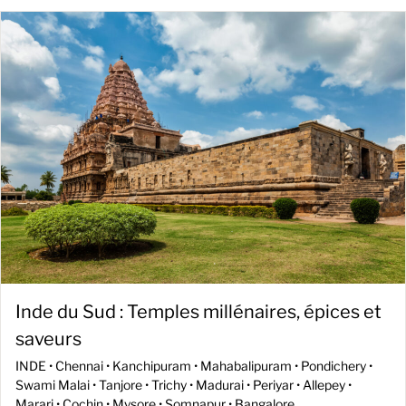
Inde du Sud : Temples millénaires, épices et
saveurs
INDE •
Chennai • Kanchipuram • Mahabalipuram • Pondichery •
Swami Malai • Tanjore • Trichy • Madurai • Periyar • Allepey •
Marari • Cochin • Mysore • Somnapur • Bangalore