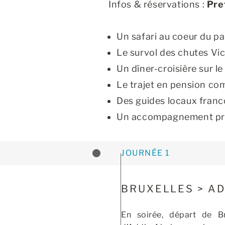
Infos & réservations :
Pre
Un safari au coeur du p
Le survol des chutes Vic
Un dîner-croisière sur l
Le trajet en pension com
Des guides locaux fran
Un accompagnement prof
JOURNÉE 1
BRUXELLES > A
En soirée, départ de B