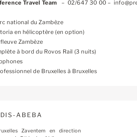
ference Travel Team
–
02/647 30 00 –
info@pr
arc national du Zambèze
toria en hélicoptère (en option)
e fleuve Zambèze
plète à bord du Rovos Rail (3 nuits)
cophones
essionnel de Bruxelles à Bruxelles
DDIS-ABEBA
ruxelles Zaventem en direction