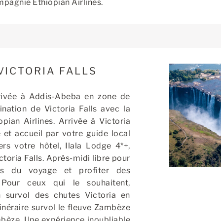
pagnie Ethiopian Airlines.
VICTORIA FALLS
rivée à Addis-Abeba en zone de
ination de Victoria Falls avec la
ian Airlines. Arrivée à Victoria
e et accueil par votre guide local
rs votre hôtel, Ilala Lodge 4*+,
ctoria Falls. Après-midi libre pour
es du voyage et profiter des
. Pour ceux qui le souhaitent,
un survol des chutes Victoria en
itinéraire survol le fleuve Zambèze
mbèze. Une expérience inoubliable