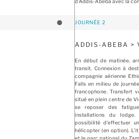
d’Addis-Abeba avec la com
JOURNÉE 2
ADDIS-ABEBA > 
En début de matinée, ar
transit. Connexion à dest
compagnie aérienne Ethiop
Falls en milieu de journé
francophone. Transfert ve
situé en plein centre de Vi
se reposer des fatigu
installations du lodge
possibilité d’effectuer 
hélicopter (en option). L’
et le parc national du Za