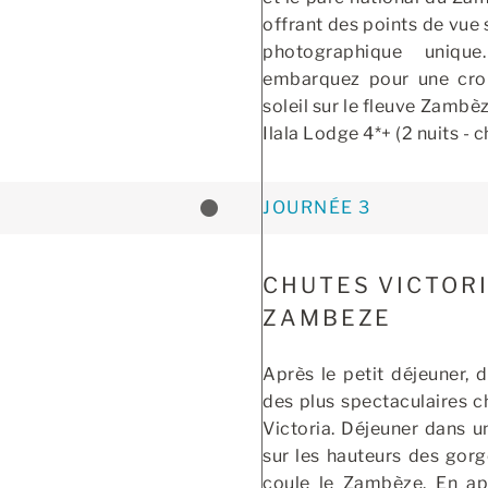
offrant des points de vue
photographique unique
embarquez pour une croi
soleil sur le fleuve Zambèze
Ilala Lodge 4*+ (2 nuits -
JOURNÉE 3
CHUTES VICTORI
ZAMBEZE
Après le petit déjeuner, 
des plus spectaculaires c
Victoria. Déjeuner dans 
sur les hauteurs des gor
coule le Zambèze. En a