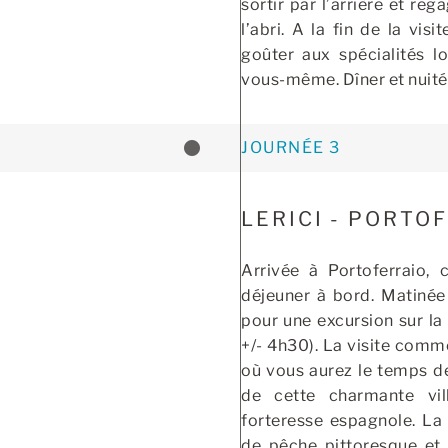
sortir par l’arrière et re
l’abri. A la fin de la vis
goûter aux spécialités lo
vous-même. Dîner et nuitée
JOURNÉE 3
LERICI - PORTOF
Arrivée à Portoferraio, c
déjeuner à bord. Matinée 
pour une excursion sur la
+/- 4h30). La visite comm
où vous aurez le temps d
de cette charmante vi
forteresse espagnole. La
de pêche pittoresque e