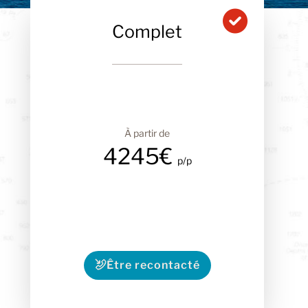
Complet
À partir de
4245€
p/p
Être recontacté