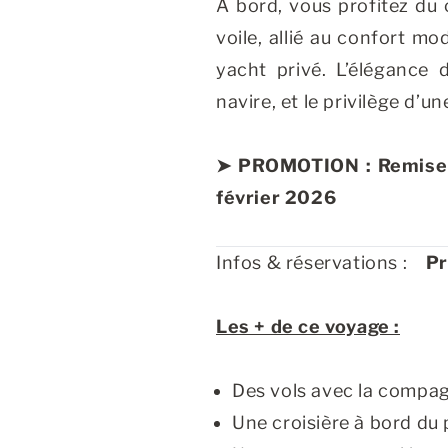
À bord, vous profitez du
voile, allié au confort m
yacht privé. L’élégance d’
navire, et le privilège d’un
➤ PROMOTION : Remise d
février 2026
Infos & réservations :
Pr
Les + de ce voyage :
Des vols avec la compagn
Une croisière à bord du 